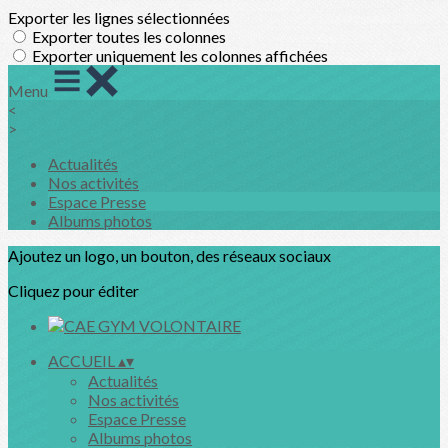
Exporter les lignes sélectionnées
Exporter toutes les colonnes
Exporter uniquement les colonnes affichées
Menu
<
>
Actualités
Nos activités
Espace Presse
Albums photos
Ajoutez un logo, un bouton, des réseaux sociaux
Cliquez pour éditer
ACCUEIL
▴
▾
Actualités
Nos activités
Espace Presse
Albums photos