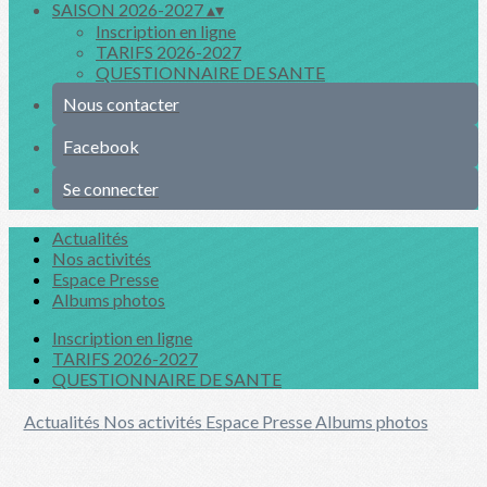
SAISON 2026-2027
▴
▾
Inscription en ligne
TARIFS 2026-2027
QUESTIONNAIRE DE SANTE
Nous contacter
Facebook
Se connecter
Actualités
Nos activités
Espace Presse
Albums photos
Inscription en ligne
TARIFS 2026-2027
QUESTIONNAIRE DE SANTE
Actualités
Nos activités
Espace Presse
Albums photos