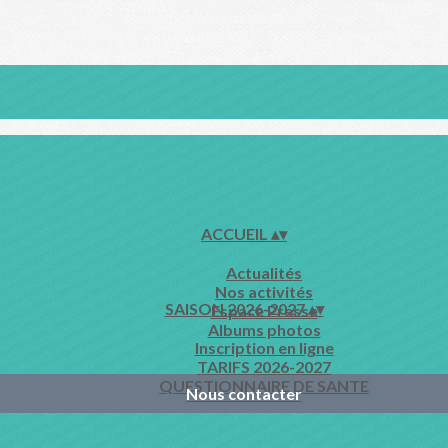
ACCUEIL
▴
▾
Actualités
Nos activités
SAISON 2026-2027
▴
▾
Espace Presse
Albums photos
Inscription en ligne
TARIFS 2026-2027
QUESTIONNAIRE DE SANTE
Nous contacter