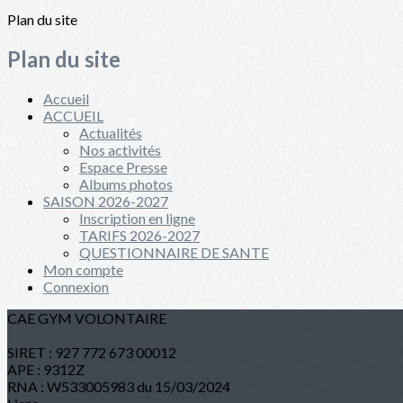
Plan du site
Plan du site
Accueil
ACCUEIL
Actualités
Nos activités
Espace Presse
Albums photos
SAISON 2026-2027
Inscription en ligne
TARIFS 2026-2027
QUESTIONNAIRE DE SANTE
Mon compte
Connexion
CAE GYM VOLONTAIRE
SIRET : 927 772 673 00012
APE : 9312Z
RNA : W533005983 du 15/03/2024