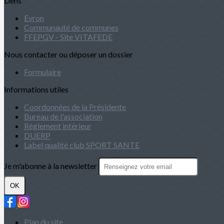
Liens
Evron
Communauté de communes
FFEPGV - Site VITAFEDE
Nous contacter ou déposer un dossier
Formulaire
Informations utiles
Coordonnées de la Présidente
Bureau de l'association
Règlement intérieur
DUERP
Label qualité club SPORT SANTE
Je m'abonne à la newsletter
OK
Plan du site