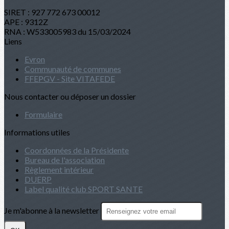
SIRET : 927 772 673 00012
APE : 9312Z
RNA : W533005983 du 15/03/2024
Liens
Evron
Communauté de communes
FFEPGV - Site VITAFEDE
Nous contacter ou déposer un dossier
Formulaire
Informations utiles
Coordonnées de la Présidente
Bureau de l'association
Règlement intérieur
DUERP
Label qualité club SPORT SANTE
Je m'abonne à la newsletter